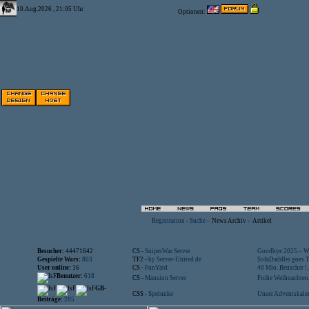
10.Aug.2026 , 21:05 Uhr
Optionen:
Registration
-
Suche
-
News Archiv
-
Artikel
Besucher:
44471642
CS -
SniperWar Server
Goodbye 2025 – Wi
Gespielte Wars:
803
TF2 -
by Server-United.de
SofaDaddler goes T.
User online:
16
CS -
FunYard
40 Mio. Beuscher !..
Benutzer:
618
CS -
Mansion Server
Frohe Weihnachten!
GB-
CSS -
Spelunke
Unser Adventskalen
Beiträge:
285