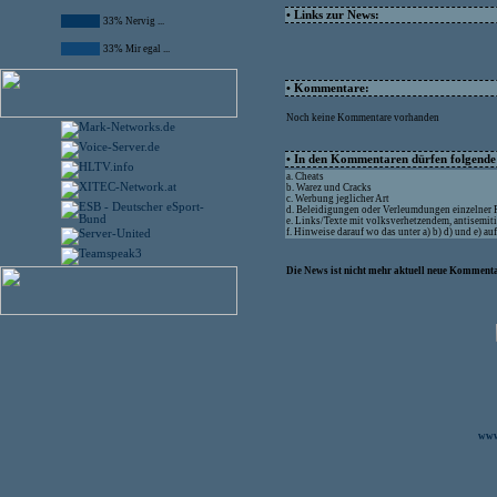
• Links zur News:
33% Nervig ...
33% Mir egal ...
• Kommentare:
Noch keine Kommentare vorhanden
• In den Kommentaren dürfen folgende I
a. Cheats
b. Warez und Cracks
c. Werbung jeglicher Art
d. Beleidigungen oder Verleumdungen einzelner
e. Links/Texte mit volksverhetzendem, antisemit
f. Hinweise darauf wo das unter a) b) d) und e) a
Die News ist nicht mehr aktuell neue Kommenta
www.