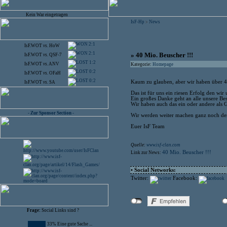
Kein War eingetragen
IsF-Hp
News
>
2:1
IsF.WOT
vs.
HoW
2:1
» 40 Mio. Beuscher !!!
IsF.WOT
vs.
QSF-7
1:2
IsF.WOT
vs.
ANV
Kategorie:
Homepage
0:2
IsF.WOT
vs.
OFaH
0:2
Kaum zu glauben, aber wir haben über 4
IsF.WOT
vs.
SA
Das ist für uns ein riesen Erfolg den wir
Ein großes Danke geht an alle unsere Be
Wir haben auch das ein oder andere als 
- Zur Sponsor Section -
Wir werden weiter machen ganz noch dem
Euer IsF Team
Quelle:
www.isf-clan.com
40 Mio. Beuscher !!!
Link zur News:
• Social Networks:
Twitter:
Facebook:
Frage:
Social Links sind ?
33% Eine gute Sache ...