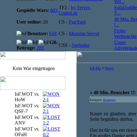
Wil...
TF2 -
by Server-
SofaDaddle
Gespielte Wars:
803
United.de
T...
40 Mio. Be
User online:
20
CS -
FunYard
!...
Frohe
Benutzer:
618
CS -
Mansion Server
Weihnachten
GB-
Unser
CSS -
Spelunke
Beiträge:
285
Adventskale
Kein War eingetragen
IsF-Hp
>
News
» 40 Mio. Beuscher !!!
IsF.WOT
vs.
HoW
2:1
Kategorie:
Homepage
IsF.WOT
vs.
QSF-7
2:1
Kaum zu glauben, aber
IsF.WOT
vs.
Seite begrüßen dürfen.
ANV
1:2
IsF.WOT
vs.
Das ist für uns ein riese
OFaH
0:2
Ein großes Danke geht a