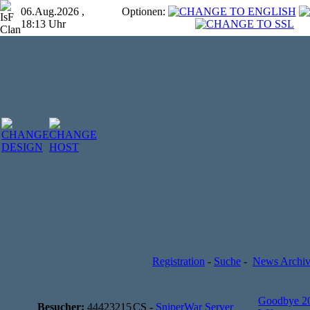
06.Aug.2026 ,
Optionen:
18:13 Uhr
Registration
-
Suche
-
News Archi
Goodbye 2
Besucher:
44423215
CS -
SniperWar Server