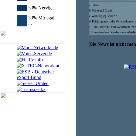
a. Cheats
33% Nervig ...
b. Warez und Cracks
c. Werbung jeglicher Art
33% Mir egal
d. Beleidigungen oder Verleumdungen e
...
e. Links/Texte mit volksverhetzendem, 
f. Hinweise darauf wo das unter a) b) d
Die News ist nicht me