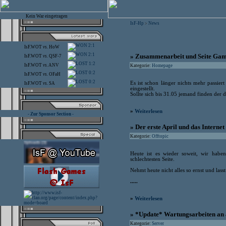
Kein War eingetragen
IsF-Hp
News
>
2:1
IsF.WOT
vs.
HoW
2:1
» Zusammenarbeit und Seite Game
IsF.WOT
vs.
QSF-7
1:2
IsF.WOT
vs.
ANV
Kategorie:
Homepage
0:2
IsF.WOT
vs.
OFaH
0:2
Es ist schon länger nichts mehr passier
IsF.WOT
vs.
SA
eingestellt.
Sollte sich bis 31.05 jemand finden der d
»
Weiterlesen
- Zur Sponsor Section -
» Der erste April und das Internet
Kategorie:
Offtopic
Heute ist es wieder soweit, wir haben
schlechtesten Seite.
Nehmt heute nicht alles so ernst und lasst
.....
»
Weiterlesen
» *Update* Wartungsarbeiten an 
Kategorie:
Server