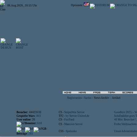
Optionen:
06.Aug.2026 , 18:55 Uhr
Registration
-
Suche
-
News Archiv
-
Artikel
Besucher:
44423533
CS -
SniperWar Server
Goodbye 2025 – Wi
Gespielte Wars:
803
TF2 -
by Server-United.de
SofaDaddler goes T.
User online:
20
CS -
FunYard
40 Mio. Beuscher !..
Benutzer:
618
CS -
Mansion Server
Frohe Weihnachten!
GB-
CSS -
Spelunke
Unser Adventskalen
Beiträge:
285