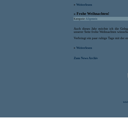
»
Weiterlesen
» Frohe Weihnachten!
Kategorie:
Allgemein
Auch dieses Jahr möchte ich die Gel
unserer Seite frohe Weihnachten wünsche
Verbringt ein paar ruhige Tage mit der e
»
Weiterlesen
Zum News Archiv
www.