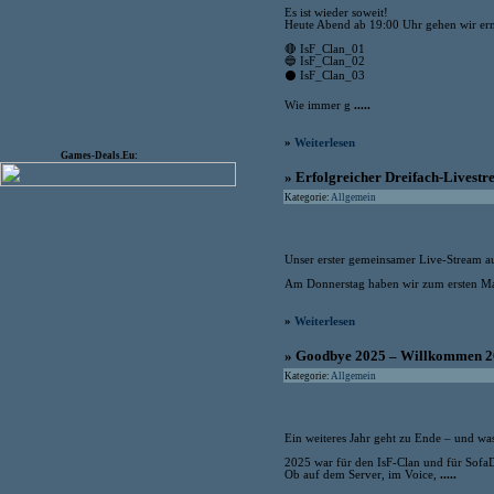
Es ist wieder soweit!
Heute Abend ab 19:00 Uhr gehen wir erne
🔴 IsF_Clan_01
🔵 IsF_Clan_02
⚫ IsF_Clan_03
Wie immer g
.....
»
Weiterlesen
Games-Deals.Eu:
» Erfolgreicher Dreifach-Livestr
Kategorie:
Allgemein
Unser erster gemeinsamer Live-Stream au
Am Donnerstag haben wir zum ersten Mal
»
Weiterlesen
» Goodbye 2025 – Willkommen 2
Kategorie:
Allgemein
Ein weiteres Jahr geht zu Ende – und was
2025 war für den IsF-Clan und für SofaD
Ob auf dem Server, im Voice,
.....