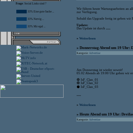
Frage:
Social Links sind ?
Wir führen heute Wartungsarbeiten an al
33% Eine gute Sache ...
zur Verfügung.
Sobald das Upgrade fertig ist geben wir 
33% Nervig ...
Update:
33% Mir egal ...
Das Update ist durch
.....
»
Weiterlesen
» Donnerstag Abend um 19 Uhr: D
Kategorie:
Advertise
Am Donnerstag ist wieder soweit!
05.02 Abends ab 19:00 Uhr gehen wir ern
🔴 IsF_Clan_01
🔵 IsF_Clan_02
⚫ IsF_Clan_03
.....
»
Weiterlesen
» Heute Abend um 19 Uhr: Dreifac
Kategorie:
Advertise