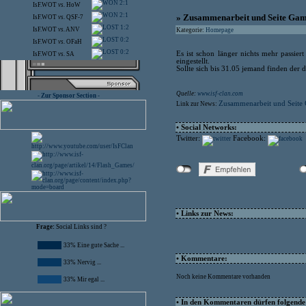
2:1
IsF.WOT
vs.
HoW
2:1
» Zusammenarbeit und Seite Game
IsF.WOT
vs.
QSF-7
1:2
IsF.WOT
vs.
ANV
Kategorie:
Homepage
0:2
IsF.WOT
vs.
OFaH
0:2
Es ist schon länger nichts mehr passier
IsF.WOT
vs.
SA
eingestellt.
Sollte sich bis 31.05 jemand finden der d
Quelle:
www.isf-clan.com
- Zur Sponsor Section -
Zusammenarbeit und Seite G
Link zur News:
• Social Networks:
Twitter:
Facebook:
• Links zur News:
Frage:
Social Links sind ?
33% Eine gute Sache ...
• Kommentare:
33% Nervig ...
Noch keine Kommentare vorhanden
33% Mir egal ...
• In den Kommentaren dürfen folgende I