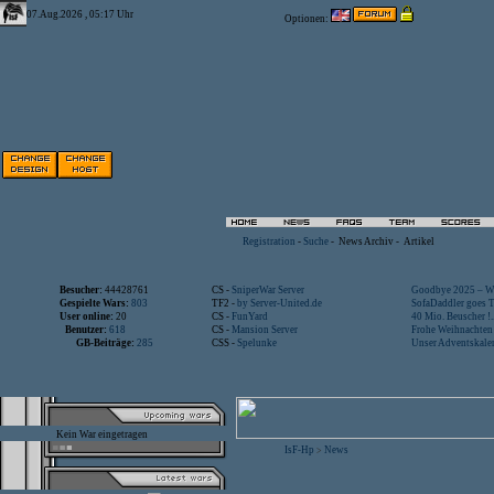
07.Aug.2026 , 05:17 Uhr
Optionen:
Registration
-
Suche
-
News Archiv
-
Artikel
Besucher:
44428761
CS -
SniperWar Server
Goodbye 2025 – Wi
Gespielte Wars:
803
TF2 -
by Server-United.de
SofaDaddler goes T.
User online:
20
CS -
FunYard
40 Mio. Beuscher !..
Benutzer:
618
CS -
Mansion Server
Frohe Weihnachten!
GB-Beiträge:
285
CSS -
Spelunke
Unser Adventskalen
Kein War eingetragen
IsF-Hp
News
>