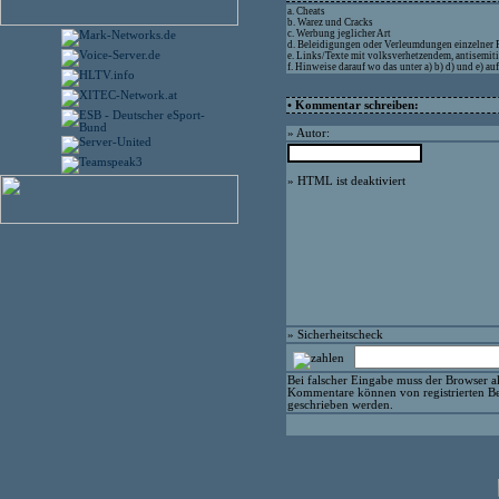
a. Cheats
b. Warez und Cracks
c. Werbung jeglicher Art
d. Beleidigungen oder Verleumdungen einzelner
e. Links/Texte mit volksverhetzendem, antisemit
f. Hinweise darauf wo das unter a) b) d) und e) a
• Kommentar schreiben:
» Autor:
» HTML ist deaktiviert
» Sicherheitscheck
Bei falscher Eingabe muss der Browser ak
Kommentare können von registrierten Be
geschrieben werden.