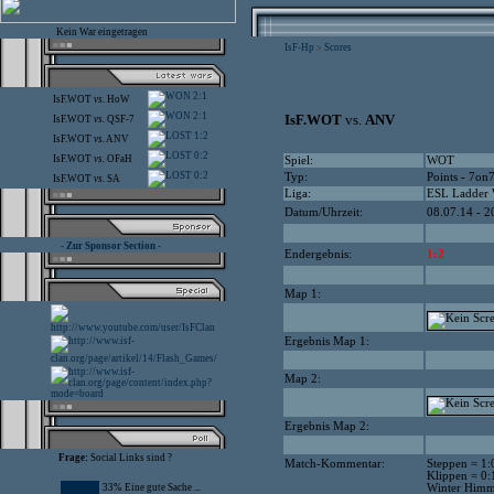
Kein War eingetragen
IsF-Hp
Scores
>
2:1
IsF.WOT
vs.
HoW
2:1
IsF.WOT
vs.
ANV
IsF.WOT
vs.
QSF-7
1:2
IsF.WOT
vs.
ANV
0:2
IsF.WOT
vs.
OFaH
Spiel:
WOT
0:2
Typ:
Points - 7on
IsF.WOT
vs.
SA
Liga:
ESL Ladder
Datum/Uhrzeit:
08.07.14 - 2
- Zur Sponsor Section -
Endergebnis:
1:2
Map 1:
Ergebnis Map 1:
Map 2:
Ergebnis Map 2:
Frage:
Social Links sind ?
Match-Kommentar:
Steppen = 1:
Klippen = 0:
33% Eine gute Sache ...
Winter Himme