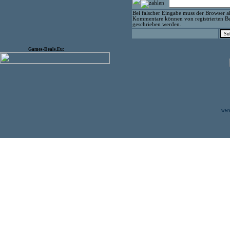
Bei falscher Eingabe muss der Browser ak
Kommentare können von registrierten Be
geschrieben werden.
Games-Deals.Eu:
www.