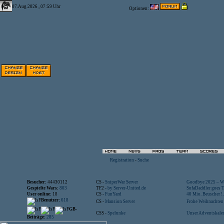
07.Aug.2026 , 07:59 Uhr
Optionen:
Registration
-
Suche
Besucher:
44430112
CS -
SniperWar Server
Goodbye 2025 – Wi
Gespielte Wars:
803
TF2 -
by Server-United.de
SofaDaddler goes T.
User online:
18
CS -
FunYard
40 Mio. Beuscher !..
Benutzer:
618
CS -
Mansion Server
Frohe Weihnachten!
GB-
CSS -
Spelunke
Unser Adventskalen
Beiträge:
285