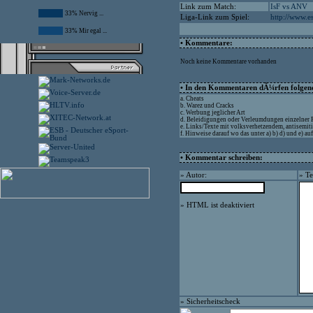
Link zum Match:
IsF vs ANV
33% Nervig ...
Liga-Link zum Spiel:
http://www.e
33% Mir egal ...
• Kommentare:
Noch keine Kommentare vorhanden
• In den Kommentaren dÃ¼rfen folgende
a. Cheats
b. Warez und Cracks
c. Werbung jeglicher Art
d. Beleidigungen oder Verleumdungen einzelner
e. Links/Texte mit volksverhetzendem, antisemit
f. Hinweise darauf wo das unter a) b) d) und e) 
• Kommentar schreiben:
» Autor:
» Te
» HTML ist deaktiviert
» Sicherheitscheck