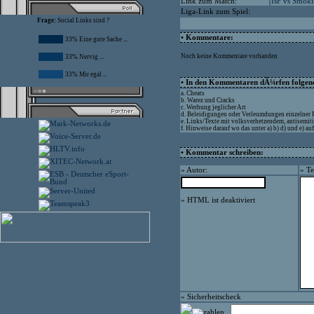
Link zum Match:
IsF vs Smoki
Liga-Link zum Spiel:
Frage:
Social Links sind ?
• Kommentare:
33% Eine gute Sache ...
Noch keine Kommentare vorhanden
33% Nervig ...
33% Mir egal ...
• In den Kommentaren dÃ¼rfen folgende
a. Cheats
b. Warez und Cracks
c. Werbung jeglicher Art
d. Beleidigungen oder Verleumdungen einzelner
e. Links/Texte mit volksverhetzendem, antisemit
f. Hinweise darauf wo das unter a) b) d) und e) 
• Kommentar schreiben:
» Autor:
» Te
» HTML ist deaktiviert
» Sicherheitscheck