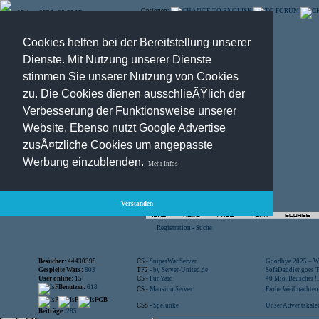
Optionen:
07.Aug.2026 , 08:38 Uhr
Cookies helfen bei der Bereitstellung unserer
Dienste. Mit Nutzung unserer Dienste
stimmen Sie unserer Nutzung von Cookies
zu. Die Cookies dienen ausschlieÃŸlich der
Verbesserung der Funktionsweise unserer
Website. Ebenso nutzt Google Advertise
zusÃ¤tzliche Cookies um angepasste
Werbung einzublenden.
Mehr Infos
Verstanden
Registration
-
Suche
Besucher:
44430398
CS -
SniperWar Server
Goodbye 2025 – Wi
Gespielte Wars:
803
TF2 -
by Server-United.de
SofaDaddler goes T.
User online:
15
CS -
FunYard
40 Mio. Beuscher !..
Benutzer:
618
CS -
Mansion Server
Frohe Weihnachten!
GB-
CSS -
Spelunke
Unser Adventskalen
Beiträge:
285