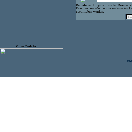
Bei falscher Eingabe muss der Browser ak
Kommentare können von registrierten Be
geschrieben werden.
Games-Deals.Eu:
www.