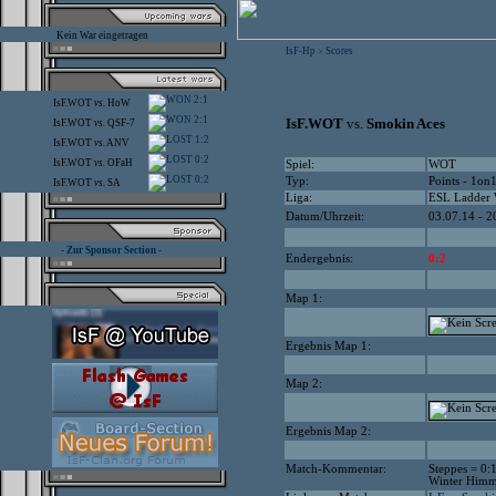
Kein War eingetragen
IsF-Hp
Scores
>
2:1
IsF.WOT
vs.
HoW
2:1
IsF.WOT
vs.
Smokin Aces
IsF.WOT
vs.
QSF-7
1:2
IsF.WOT
vs.
ANV
0:2
IsF.WOT
vs.
OFaH
Spiel:
WOT
0:2
Typ:
Points - 1on
IsF.WOT
vs.
SA
Liga:
ESL Ladder
Datum/Uhrzeit:
03.07.14 - 2
- Zur Sponsor Section -
Endergebnis:
0:2
Map 1:
Ergebnis Map 1:
Map 2:
Ergebnis Map 2:
Match-Kommentar:
Steppes = 0:
Winter Himme