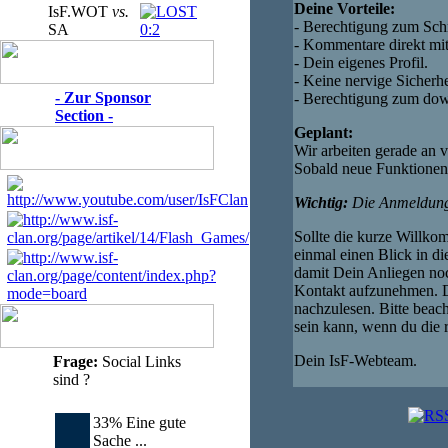
Deine Vorteile:
IsF.WOT
vs.
- Berechtigung zum Sch
SA
0:2
- Kommentare direkt mi
- Dein eigenes Profil.
- Keine nervige Sicherh
- Zur Sponsor
- Berechtigung zum dow
Section -
Geplant:
Wir arbeiten gerade an v
Sobald neue Funktionen
Wichtig:
Die Anmeldung 
Sollte die kurze Willko
einmal einen Blick in d
damit Dein Anliegen noc
Kontakt aufzunehmen. D
nachzulesen. Bitte beac
sein kann, wenn du die 
Dein IsF-Webteam.
Frage:
Social Links
sind ?
33% Eine gute
Sache ...