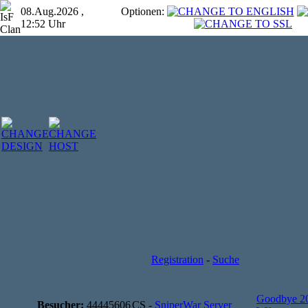
08.Aug.2026 ,
Optionen:
12:52 Uhr
Registration
-
Suche
Goodbye 2
Besucher:
44445606
CS -
SniperWar Server