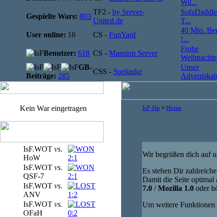
Wil...
TF2 -
by Server-
SofaDaddle
Gespielte Wars:
803
United.de
T...
40 Mio. Be
User online:
16
CS -
FunYard
!...
Frohe
Benutzer:
618
CS -
Mansion Server
Weihnachten
GB-
Unser
CSS -
Spelunke
Beiträge:
285
Adventskale
Kein War eingetragen
IsF-Hp
>
Home
IsF.WOT
vs.
Wir begrüßen dich auf un
HoW
2:1
IsF.WOT
vs.
Es stehen Dir zahlreich
QSF-7
2:1
Damit die Seite optimal
IsF.WOT
vs.
7.0
/
Mozilla 1.0
oder hö
ANV
1:2
IsF.WOT
vs.
Um weitere Funktionen b
OFaH
0:2