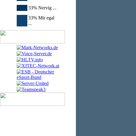
33% Nervig ...
33% Mir egal
...